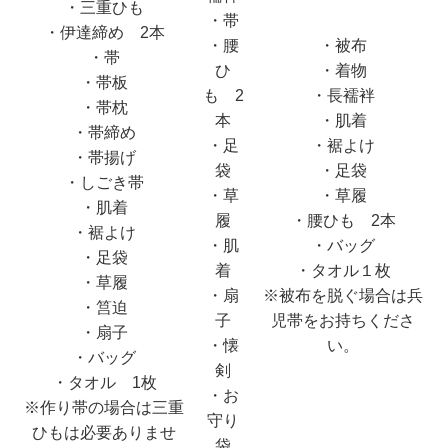
・三重ひも
・帯
・伊達締め 2本
・腰
・被布
・帯
ひ
・着物
・帯板
も 2
・長襦袢
・帯枕
本
・肌着
・帯締め
・足
・裾よけ
・帯揚げ
袋
・足袋
・しごき帯
・草
・草履
・肌着
履
・腰ひも 2本
・裾よけ
・肌
・バッグ
・足袋
着
・タオル１枚
・草履
・扇
※被布を脱ぐ場合は兵
・筥迫
子
児帯をお持ちくださ
・扇子
・懐
い。
・バッグ
剣
・タオル 1枚
・お
※作り帯の場合は三重
守り
ひもは必要ありませ
袋