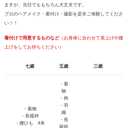
ますが、当日でももちろん大丈夫です。
プロのヘアメイク・着付け・撮影を是非ご体験してくださ
い！！
着付けで用意するものなど
（お身体に合わせて肩上げや腰
上げをしてお持ちください）
七歳
五歳
三歳
・着
物
・袴
・羽
・着物
織
・長襦袢
・長
・腰ひも 4本
襦袢