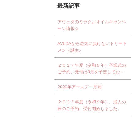
最新記事
アヴェダのミラクルオイルキャンペ
ーン情報☆
AVEDAから湿気に負けないトリート
メント誕生♪
２０２７年度（令和９年）卒業式の
ご予約、受付は8月を予定しており
ます。
2026年アースデー月間
２０２７年度（令和９年）、成人の
日のご予約、受付開始しました。