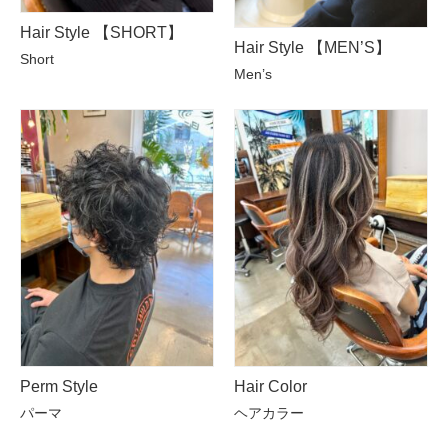
Hair Style 【SHORT】
Hair Style 【MEN’S】
Short
Men’s
Perm Style
Hair Color
パーマ
ヘアカラー