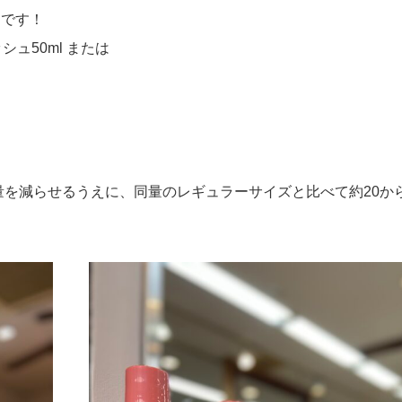
中です！
ュ50ml または
量を減らせるうえに、同量のレギュラーサイズと比べて約20から