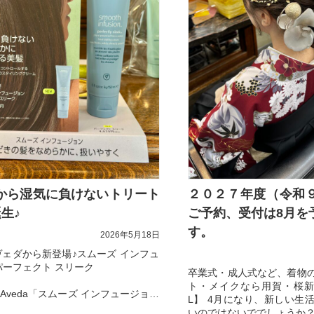
Aから湿気に負けないトリート
２０２７年度（令和
生♪
ご予約、受付は8月を
す。
2026年5月18日
アヴェダから新登場♪スムーズ インフュ
パーフェクト スリーク
卒業式・成人式など、着物
ト・メイクなら用賀・桜新
Aveda「スムーズ インフュージョン
L】 4月になり、新しい生
ト スリーク」
いのではないででしょうか