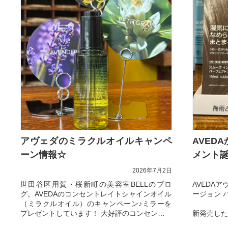
アヴェダのミラクルオイルキャンペ
AVED
ーン情報☆
メント誕
2026年7月2日
世田谷区用賀・桜新町の美容室BELLのブロ
AVEDA
グ。AVEDAのコンセントレイトシャインオイル
ージョン 
（ミラクルオイル）のキャンペーン♪ミラーを
プレゼントしています！ 大好評のコンセントレ
新発売した
ー...
パーフェク