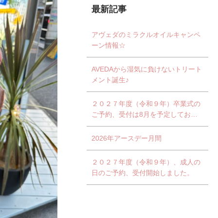
最新記事
アヴェダのミラクルオイルキャンペ
ーン情報☆
AVEDAから湿気に負けないトリート
メント誕生♪
２０２７年度（令和９年）卒業式の
ご予約、受付は8月を予定しており
ます。
2026年アースデー月間
２０２７年度（令和９年）、成人の
日のご予約、受付開始しました。