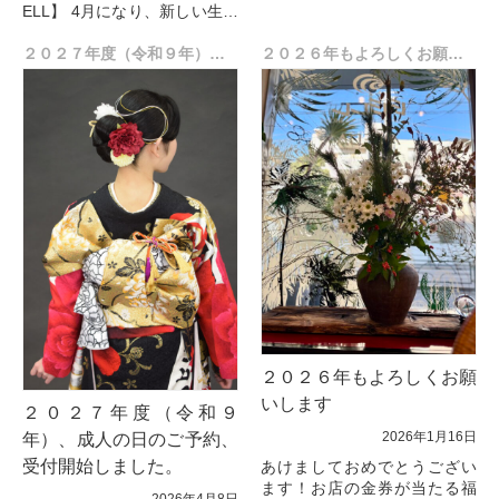
切なお知らせ
ELL】 4月になり、新しい生活
こ...
が始まった方も多いのではな
いででしょうか？
２０２７年度（令和９年）、成人の日のご予約、受付開始しました。
２０２６年もよろしくお願いします
今年もたくさんの卒業生のご
利用あ...
２０２６年もよろしくお願
いします
２０２７年度（令和９
2026年1月16日
年）、成人の日のご予約、
受付開始しました。
あけましておめでとうござい
ます！お店の金券が当たる福