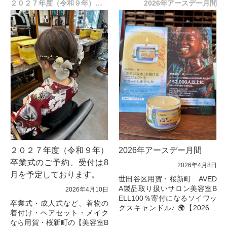
しています！ 大好評のコンセ
２０２７年度（令和９年）卒業式のご予約、受付は8月を予定しております。
インフュージョン パーフェク
2026年アースデー月間
ントレー...
ト スリーク」
は、梅雨時のうねりや広...
２０２７年度（令和９年）
2026年アースデー月間
卒業式のご予約、受付は8
2026年4月8日
月を予定しております。
世田谷区用賀・桜新町 AVED
A製品取り扱いサロン美容室B
2026年4月10日
ELL100％寄付になるソイワッ
卒業式・成人式など、着物の
クスキャンドル♪ 🌍【2026年
着付け・ヘアセット・メイク
アースデー月間】BELLから大
なら用賀・桜新町の【美容室B