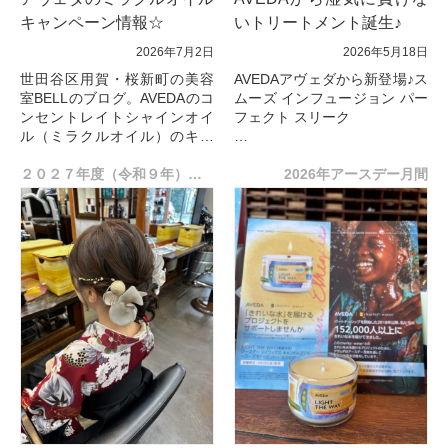
キャンペーン情報☆
いトリートメント誕生♪
2026年7月2日
2026年5月18日
世田谷区用賀・桜新町の美容
AVEDAアヴェダから新登場♪ス
室BELLのブログ。AVEDAのコ
ムーズ インフュージョン パー
ンセントレイトシャインオイ
フェクト スリーク
ル（ミラクルオイル）のキャ
ンペーン♪ミラーをプレゼント
新発売したAveda「スムーズ
しています！ 大好評のコンセ
２０２７年度（令和９年）卒業式のご予約、受付は8月を予定しております。
インフュージョン パーフェク
2026年アースデー月間
ントレー...
ト スリーク」
は、梅雨時のうねりや広...