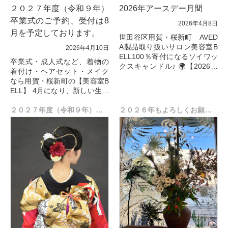
２０２７年度（令和９年）
2026年アースデー月間
卒業式のご予約、受付は8
2026年4月8日
月を予定しております。
世田谷区用賀・桜新町 AVED
A製品取り扱いサロン美容室B
2026年4月10日
ELL100％寄付になるソイワッ
卒業式・成人式など、着物の
クスキャンドル♪ 🌍【2026年
着付け・ヘアセット・メイク
アースデー月間】BELLから大
なら用賀・桜新町の【美容室B
切なお知らせ
ELL】 4月になり、新しい生活
こ...
が始まった方も多いのではな
いででしょうか？
２０２７年度（令和９年）、成人の日のご予約、受付開始しました。
２０２６年もよろしくお願いします
今年もたくさんの卒業生のご
利用あ...