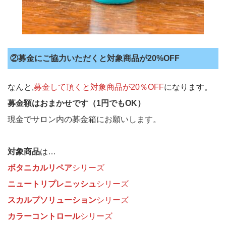
②募金にご協力いただくと
対象商品が20%OFF
なんと,
募金して頂くと対象商品が20％OFF
になります。
募金額はおまかせです（1円でもOK）
現金でサロン内の募金箱にお願いします。
対象商品
は…
ボタニカルリペア
シリーズ
ニュートリプレニッシュ
シリーズ
スカルプソリューション
シリーズ
カラーコントロール
シリーズ