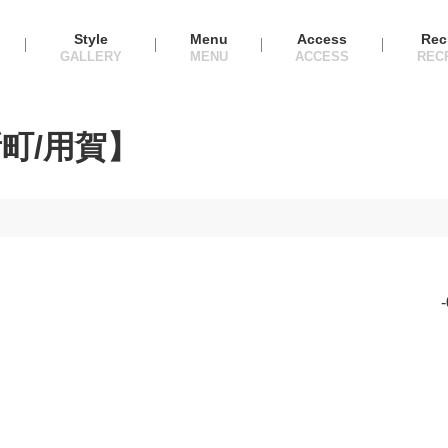
Style
Menu
Access
Rec
町/用賀】