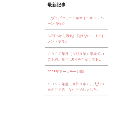
最新記事
アヴェダのミラクルオイルキャンペ
ーン情報☆
AVEDAから湿気に負けないトリート
メント誕生♪
２０２７年度（令和９年）卒業式の
ご予約、受付は8月を予定しており
ます。
2026年アースデー月間
２０２７年度（令和９年）、成人の
日のご予約、受付開始しました。