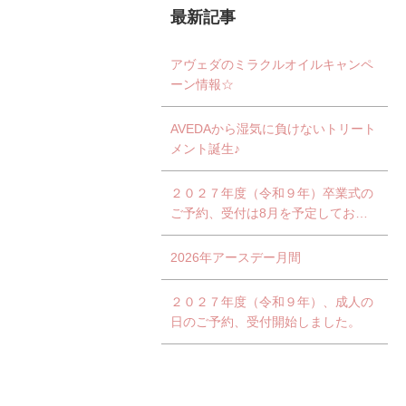
最新記事
アヴェダのミラクルオイルキャンペ
ーン情報☆
AVEDAから湿気に負けないトリート
メント誕生♪
２０２７年度（令和９年）卒業式の
ご予約、受付は8月を予定しており
ます。
2026年アースデー月間
２０２７年度（令和９年）、成人の
日のご予約、受付開始しました。