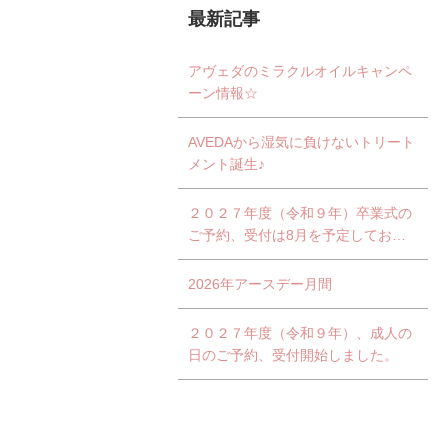
最新記事
アヴェダのミラクルオイルキャンペ
ーン情報☆
AVEDAから湿気に負けないトリート
メント誕生♪
２０２７年度（令和９年）卒業式の
ご予約、受付は8月を予定しており
ます。
2026年アースデー月間
２０２７年度（令和９年）、成人の
日のご予約、受付開始しました。