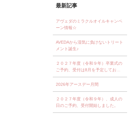
最新記事
アヴェダのミラクルオイルキャンペ
ーン情報☆
AVEDAから湿気に負けないトリート
メント誕生♪
２０２７年度（令和９年）卒業式の
ご予約、受付は8月を予定しており
ます。
2026年アースデー月間
２０２７年度（令和９年）、成人の
日のご予約、受付開始しました。