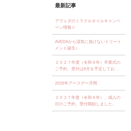
最新記事
アヴェダのミラクルオイルキャンペ
ーン情報☆
AVEDAから湿気に負けないトリート
メント誕生♪
２０２７年度（令和９年）卒業式の
ご予約、受付は8月を予定しており
ます。
2026年アースデー月間
２０２７年度（令和９年）、成人の
日のご予約、受付開始しました。