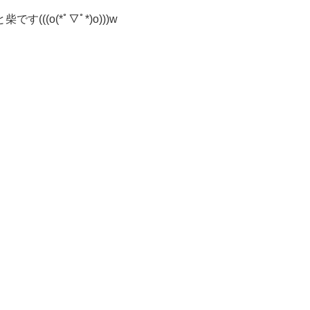
(o(*ﾟ▽ﾟ*)o)))w