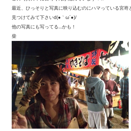
最近、ひっそりと写真に映り込むのにハマっている宮嵜と柴です((
見つけてみて下さいd(●｀ω´●)/
他の写真にも写ってる...かも！
柴