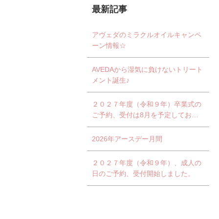
最新記事
アヴェダのミラクルオイルキャンペ
ーン情報☆
AVEDAから湿気に負けないトリート
メント誕生♪
２０２７年度（令和９年）卒業式の
ご予約、受付は8月を予定しており
ます。
2026年アースデー月間
２０２７年度（令和９年）、成人の
日のご予約、受付開始しました。