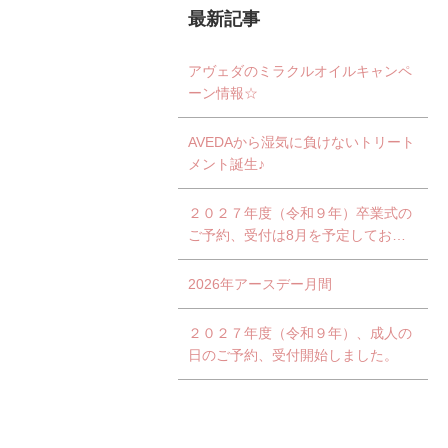
最新記事
アヴェダのミラクルオイルキャンペ
ーン情報☆
AVEDAから湿気に負けないトリート
メント誕生♪
２０２７年度（令和９年）卒業式の
ご予約、受付は8月を予定しており
ます。
2026年アースデー月間
２０２７年度（令和９年）、成人の
日のご予約、受付開始しました。