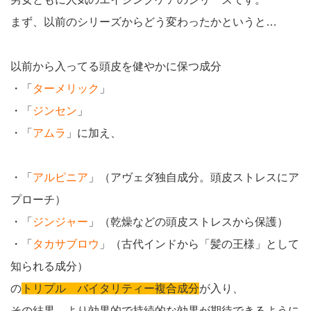
まず、以前のシリーズからどう変わったかというと…
以前から入ってる頭皮を健やかに保つ成分
・「
ターメリック
」
・「
ジンセン
」
・「
アムラ
」に加え、
・「
アルピニア
」（アヴェダ独自成分。頭皮ストレスにア
プローチ）
・「
ジンジャー
」（乾燥などの頭皮ストレスから保護）
・「
タカサブロウ
」（古代インドから「髪の王様」として
知られる成分）
の
トリプル バイタリティー複合成分
が入り、
その結果、より効果的で持続的な効果が期待できるように