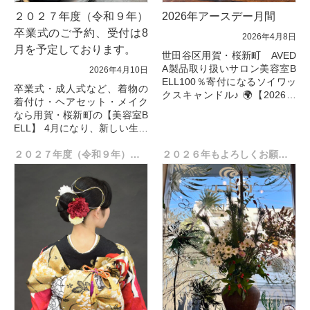
２０２７年度（令和９年）
2026年アースデー月間
卒業式のご予約、受付は8
2026年4月8日
月を予定しております。
世田谷区用賀・桜新町 AVED
A製品取り扱いサロン美容室B
2026年4月10日
ELL100％寄付になるソイワッ
卒業式・成人式など、着物の
クスキャンドル♪ 🌍【2026年
着付け・ヘアセット・メイク
アースデー月間】BELLから大
なら用賀・桜新町の【美容室B
切なお知らせ
ELL】 4月になり、新しい生活
こ...
が始まった方も多いのではな
いででしょうか？
２０２７年度（令和９年）、成人の日のご予約、受付開始しました。
２０２６年もよろしくお願いします
今年もたくさんの卒業生のご
利用あ...