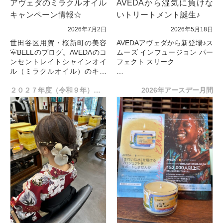
アヴェダのミラクルオイル
AVEDAから湿気に負けな
キャンペーン情報☆
いトリートメント誕生♪
2026年7月2日
2026年5月18日
世田谷区用賀・桜新町の美容
AVEDAアヴェダから新登場♪ス
室BELLのブログ。AVEDAのコ
ムーズ インフュージョン パー
ンセントレイトシャインオイ
フェクト スリーク
ル（ミラクルオイル）のキャ
ンペーン♪ミラーをプレゼント
新発売したAveda「スムーズ
しています！ 大好評のコンセ
２０２７年度（令和９年）卒業式のご予約、受付は8月を予定しております。
インフュージョン パーフェク
2026年アースデー月間
ントレー...
ト スリーク」
は、梅雨時のうねりや広...