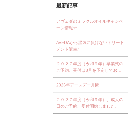
最新記事
アヴェダのミラクルオイルキャンペ
ーン情報☆
AVEDAから湿気に負けないトリート
メント誕生♪
２０２７年度（令和９年）卒業式の
ご予約、受付は8月を予定しており
ます。
2026年アースデー月間
２０２７年度（令和９年）、成人の
日のご予約、受付開始しました。