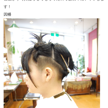
す！
因幡