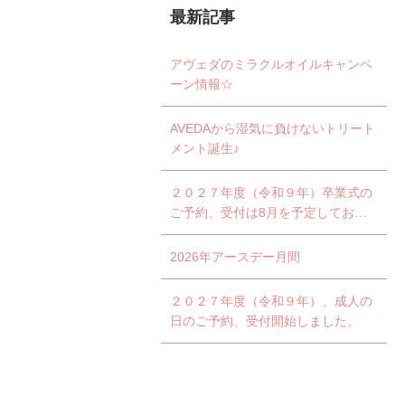
最新記事
アヴェダのミラクルオイルキャンペ
ーン情報☆
AVEDAから湿気に負けないトリート
メント誕生♪
２０２７年度（令和９年）卒業式の
ご予約、受付は8月を予定しており
ます。
2026年アースデー月間
２０２７年度（令和９年）、成人の
日のご予約、受付開始しました。