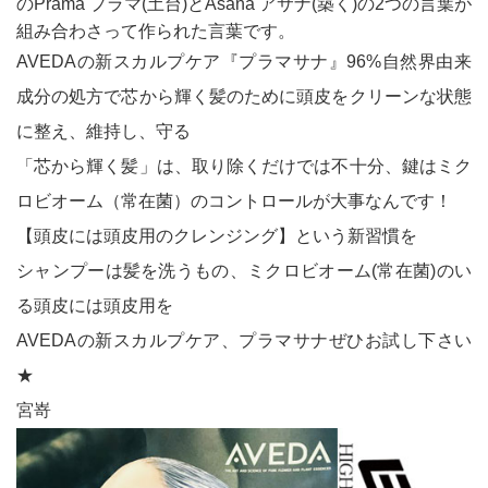
のPrama プラマ(土台)とAsana アサナ(築く)の2つの言葉が
組み合わさって作られた言葉です。
AVEDAの新スカルプケア『プラマサナ』96%自然界由来
成分の処方で芯から輝く髪のために頭皮をクリーンな状態
に整え、維持し、守る
「芯から輝く髪」は、取り除くだけでは不十分、鍵はミク
ロビオーム（常在菌）のコントロールが大事なんです！
【頭皮には頭皮用のクレンジング】という新習慣を
シャンプーは髪を洗うもの、ミクロビオーム(常在菌)のい
る頭皮には頭皮用を
AVEDAの新スカルプケア、プラマサナぜひお試し下さい
★
宮嵜