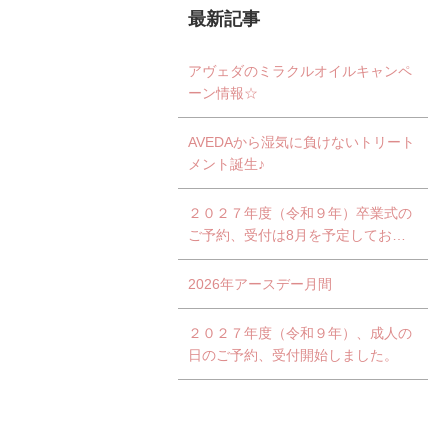
最新記事
アヴェダのミラクルオイルキャンペ
ーン情報☆
AVEDAから湿気に負けないトリート
メント誕生♪
２０２７年度（令和９年）卒業式の
ご予約、受付は8月を予定しており
ます。
2026年アースデー月間
２０２７年度（令和９年）、成人の
日のご予約、受付開始しました。