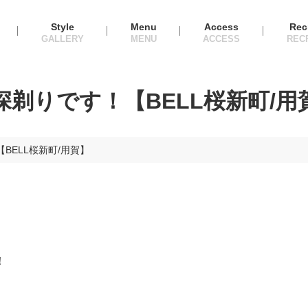
Style
Menu
Access
Rec
剃りです！【BELL桜新町/用
BELL桜新町/用賀】
！