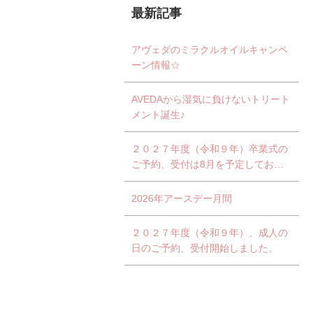
最新記事
アヴェダのミラクルオイルキャンペ
ーン情報☆
AVEDAから湿気に負けないトリート
メント誕生♪
２０２７年度（令和９年）卒業式の
ご予約、受付は8月を予定しており
ます。
2026年アースデー月間
２０２７年度（令和９年）、成人の
日のご予約、受付開始しました。