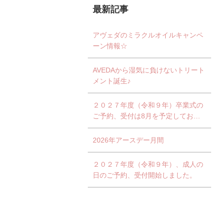
最新記事
アヴェダのミラクルオイルキャンペ
ーン情報☆
AVEDAから湿気に負けないトリート
メント誕生♪
２０２７年度（令和９年）卒業式の
ご予約、受付は8月を予定しており
ます。
2026年アースデー月間
２０２７年度（令和９年）、成人の
日のご予約、受付開始しました。