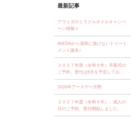
最新記事
アヴェダのミラクルオイルキャンペ
ーン情報☆
AVEDAから湿気に負けないトリート
メント誕生♪
２０２７年度（令和９年）卒業式の
ご予約、受付は8月を予定しており
ます。
2026年アースデー月間
２０２７年度（令和９年）、成人の
日のご予約、受付開始しました。