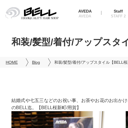
AVEDA
Staff
和装/髪型/着付/アップスタ
HOME
Blog
和装/髪型/着付/アップスタイル【BELL
結婚式や七五三などのお祝い事、お茶やお花のお出かけ
のBELL迄。【BELL桜新町/用賀】