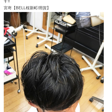
す!!
宮嵜【BELL桜新町/用賀】