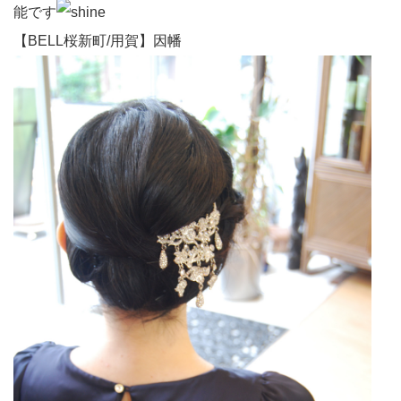
能です
【BELL桜新町/用賀】因幡