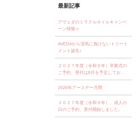
最新記事
アヴェダのミラクルオイルキャンペ
ーン情報☆
AVEDAから湿気に負けないトリート
メント誕生♪
２０２７年度（令和９年）卒業式の
ご予約、受付は8月を予定しており
ます。
2026年アースデー月間
２０２７年度（令和９年）、成人の
日のご予約、受付開始しました。