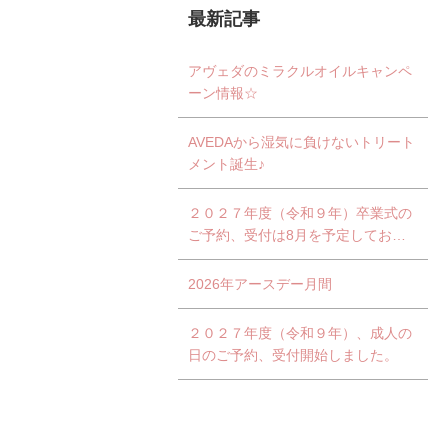
最新記事
アヴェダのミラクルオイルキャンペ
ーン情報☆
AVEDAから湿気に負けないトリート
メント誕生♪
２０２７年度（令和９年）卒業式の
ご予約、受付は8月を予定しており
ます。
2026年アースデー月間
２０２７年度（令和９年）、成人の
日のご予約、受付開始しました。