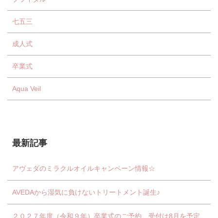
七五三
成人式
卒業式
Aqua Veil
最新記事
アヴェダのミラクルオイルキャンペーン情報☆
AVEDAから湿気に負けないトリートメント誕生♪
２０２７年度（令和９年）卒業式のご予約、受付は8月を予定