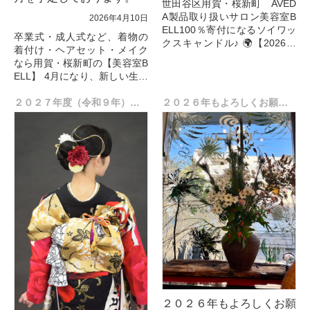
世田谷区用賀・桜新町 AVED
A製品取り扱いサロン美容室B
2026年4月10日
ELL100％寄付になるソイワッ
卒業式・成人式など、着物の
クスキャンドル♪ 🌍【2026年
着付け・ヘアセット・メイク
アースデー月間】BELLから大
なら用賀・桜新町の【美容室B
切なお知らせ
ELL】 4月になり、新しい生活
こ...
が始まった方も多いのではな
いででしょうか？
２０２７年度（令和９年）、成人の日のご予約、受付開始しました。
２０２６年もよろしくお願いします
今年もたくさんの卒業生のご
利用あ...
２０２６年もよろしくお願