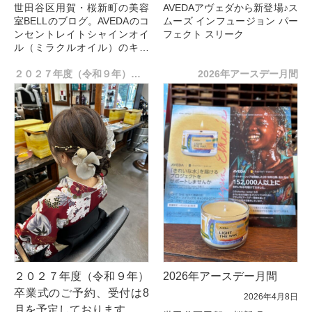
世田谷区用賀・桜新町の美容
AVEDAアヴェダから新登場♪ス
室BELLのブログ。AVEDAのコ
ムーズ インフュージョン パー
ンセントレイトシャインオイ
フェクト スリーク
ル（ミラクルオイル）のキャ
ンペーン♪ミラーをプレゼント
新発売したAveda「スムーズ
しています！ 大好評のコンセ
２０２７年度（令和９年）卒業式のご予約、受付は8月を予定しております。
インフュージョン パーフェク
2026年アースデー月間
ントレー...
ト スリーク」
は、梅雨時のうねりや広...
２０２７年度（令和９年）
2026年アースデー月間
卒業式のご予約、受付は8
2026年4月8日
月を予定しております。