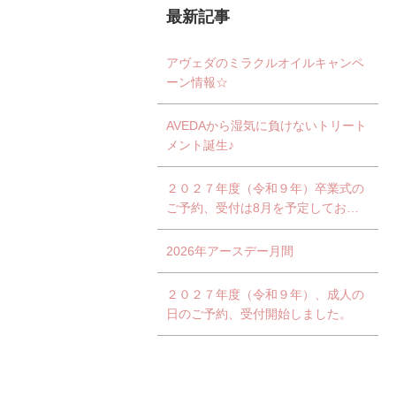
最新記事
アヴェダのミラクルオイルキャンペ
ーン情報☆
AVEDAから湿気に負けないトリート
メント誕生♪
２０２７年度（令和９年）卒業式の
ご予約、受付は8月を予定しており
ます。
2026年アースデー月間
２０２７年度（令和９年）、成人の
日のご予約、受付開始しました。